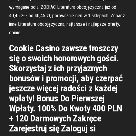
wymagane pola. ZODIAC Literatura obcojęzyczna już od
40,45 zł - od 40,45 zł, porównanie cen w 1 sklepach. Zobacz
inne Literatura obcojęzyczna, najtańsze i najlepsze oferty,
opinie..
Cookie Casino zawsze troszczy
się o swoich honorowych gości.
Skorzystaj z ich przyjaznych
bonusów i promocji, aby czerpać
jeszcze więcej radości z każdej
wpłaty! Bonus Do Pierwszej
Wpłaty. 100% Do Kwoty 400 PLN
+ 120 Darmowych Zakręce
Zarejestruj się Zaloguj si