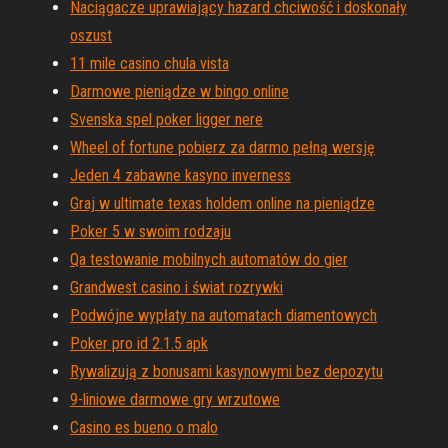
Naciągacze uprawiający hazard chciwość i doskonały
oszust
11 mile casino chula vista
Darmowe pieniądze w bingo online
Svenska spel poker ligger nere
Wheel of fortune pobierz za darmo pełną wersję
Jeden 4 zabawne kasyno inverness
Graj w ultimate texas holdem online na pieniądze
Poker 5 w swoim rodzaju
Qa testowanie mobilnych automatów do gier
Grandwest casino i świat rozrywki
Podwójne wypłaty na automatach diamentowych
Poker pro id 2.1.5 apk
Rywalizują z bonusami kasynowymi bez depozytu
9-liniowe darmowe gry wrzutowe
Casino es bueno o malo