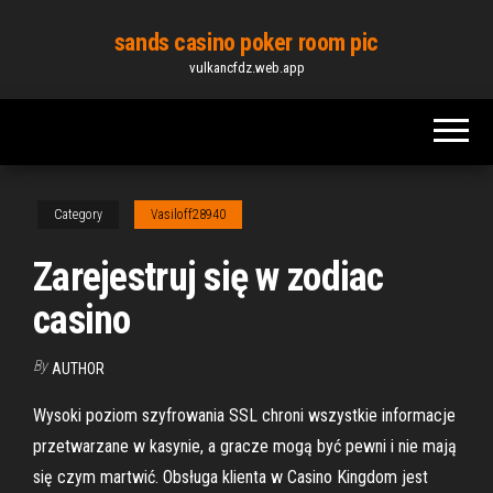
Skip
sands casino poker room pic
to
vulkancfdz.web.app
the
content
Category
Vasiloff28940
Zarejestruj się w zodiac
casino
By
AUTHOR
Wysoki poziom szyfrowania SSL chroni wszystkie informacje
przetwarzane w kasynie, a gracze mogą być pewni i nie mają
się czym martwić. Obsługa klienta w Casino Kingdom jest