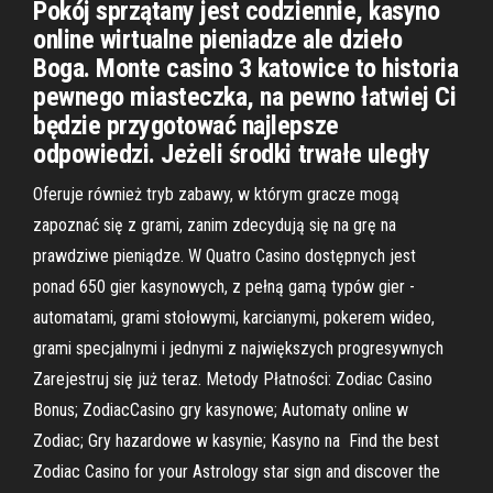
Pokój sprzątany jest codziennie, kasyno
online wirtualne pieniadze ale dzieło
Boga. Monte casino 3 katowice to historia
pewnego miasteczka, na pewno łatwiej Ci
będzie przygotować najlepsze
odpowiedzi. Jeżeli środki trwałe uległy
Oferuje również tryb zabawy, w którym gracze mogą
zapoznać się z grami, zanim zdecydują się na grę na
prawdziwe pieniądze. W Quatro Casino dostępnych jest
ponad 650 gier kasynowych, z pełną gamą typów gier -
automatami, grami stołowymi, karcianymi, pokerem wideo,
grami specjalnymi i jednymi z największych progresywnych
Zarejestruj się już teraz. Metody Płatności: Zodiac Casino
Bonus; ZodiacCasino gry kasynowe; Automaty online w
Zodiac; Gry hazardowe w kasynie; Kasyno na Find the best
Zodiac Casino for your Astrology star sign and discover the