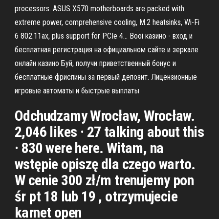
processors. ASUS X570 motherboards are packed with
extreme power, comprehensive cooling, M.2 heatsinks, Wi-Fi
6 802.11ax, plus support for PCIe 4… Booi казино - вход и
бесплатная регистрация на официальном сайте и зеркале
онлайн казино Буй, получи приветственный бонус и
бесплатные фриспины за первый депозит. Лицензионные
игровые автоматы и быстрые выплаты
Odchudzamy Wrocław, Wrocław.
2,046 likes · 27 talking about this
· 830 were here. Witam, na
wstępie opiszę dla czego warto.
W cenie 300 zł/m trenujemy pon
śr pt 18 lub 19 , otrzymujecie
karnet open