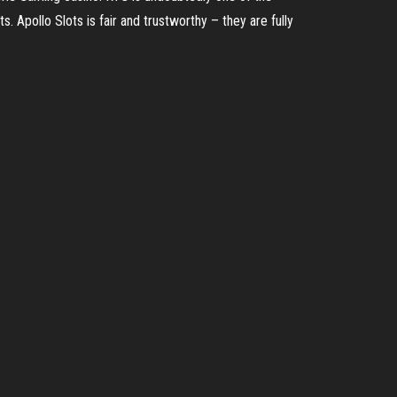
 Apollo Slots is fair and trustworthy – they are fully