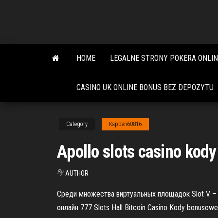
Skip
to
the
content
HOME
LEGALNE STRONY POKERA ONLIN
CASINO UK ONLINE BONUS BEZ DEPOZYTU
Category
Kappen60816
Apollo slots casino ko
By
AUTHOR
Среди множества виртуальных площадок Slot V – 
онлайн 777 Slots Hall Bitcoin Casino Kody bonusow