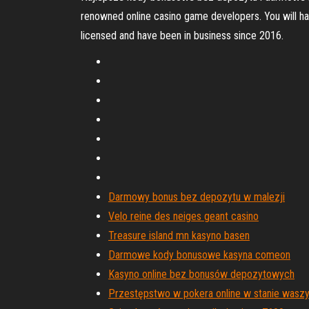
renowned online casino game developers. You will have
licensed and have been in business since 2016.
Darmowy bonus bez depozytu w malezji
Velo reine des neiges geant casino
Treasure island mn kasyno basen
Darmowe kody bonusowe kasyna comeon
Kasyno online bez bonusów depozytowych
Przestępstwo w pokera online w stanie wasz