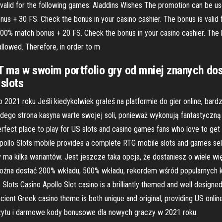
s valid for the following games: Aladdins Wishes The promotion can be u
 + 30 FS. Check the bonus in your casino cashier. The bonus is valid 
00% match bonus + 20 FS. Check the bonus in your casino cashier. The b
allowed. Therefore, in order to m
 ma w swoim portfolio gry od mniej znanych dos
 slots
021 roku Jeśli kiedykolwiek grałeś na platformie do gier online, bard
go strona kasyna warte swojej soli, ponieważ wykonują fantastyczną 
rfect place to play for US slots and casino games fans who love to get 
Apollo Slots mobile provides a complete RTG mobile slots and games sel
y ma kilka wariantów. Jest jeszcze taka opcja, że dostaniesz o wiele wi
można dostać 200% wkładu, 500% wkładu, rekordem wśród popularnych k
lots Casino Apollo Slot casino is a brilliantly themed and well design
ient Greek casino theme is both unique and original, providing US onli
ozytu i darmowe kody bonusowe dla nowych graczy w 2021 roku.