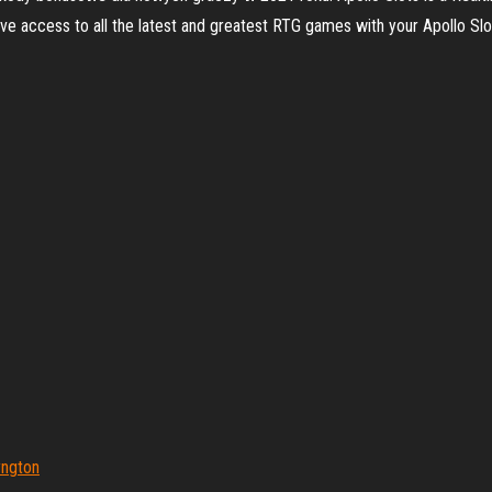
 access to all the latest and greatest RTG games with your Apollo Slots.
yngton